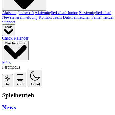
Aktivmitgliedschaft
Aktivmitgliedschaft Junior
Passivmitgliedschaft
Newsletteranmeldung
Kontakt
Team-Daten einreichen
Fehler melden
Support
Tools
Check
Kalender
Merchandising
Mütze
Farbmodus
Hell
Auto
Dunkel
Spielbetrieb
News