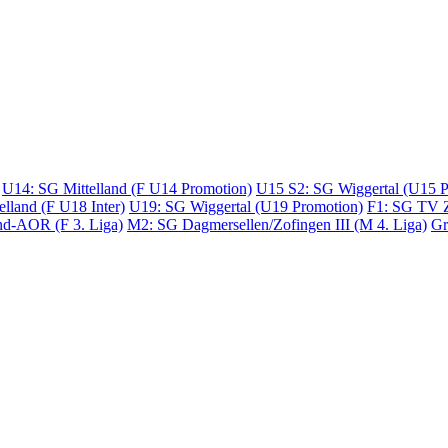
U14: SG Mittelland (F U14 Promotion)
U15 S2: SG Wiggertal (U15 P
elland (F U18 Inter)
U19: SG Wiggertal (U19 Promotion)
F1: SG TV Z
nd-AOR (F 3. Liga)
M2: SG Dagmersellen/Zofingen III (M 4. Liga)
Gr