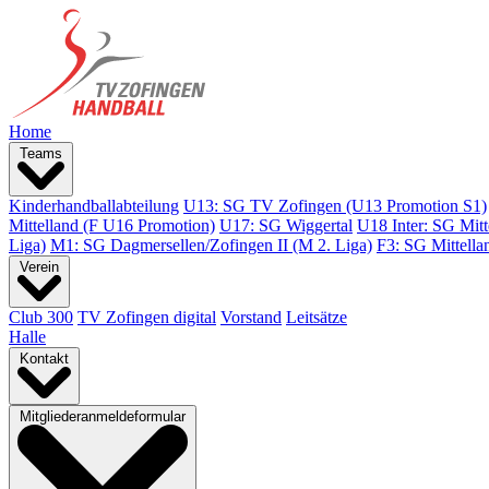
Home
Teams
Kinderhandballabteilung
U13: SG TV Zofingen (U13 Promotion S1)
Mittelland (F U16 Promotion)
U17: SG Wiggertal
U18 Inter: SG Mitt
Liga)
M1: SG Dagmersellen/Zofingen II (M 2. Liga)
F3: SG Mittella
Verein
Club 300
TV Zofingen digital
Vorstand
Leitsätze
Halle
Kontakt
Mitgliederanmeldeformular