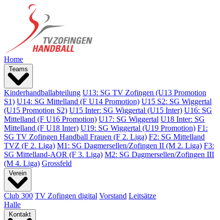
Home
Teams
Kinderhandballabteilung
U13: SG TV Zofingen (U13 Promotion
S1)
U14: SG Mittelland (F U14 Promotion)
U15 S2: SG Wiggertal
(U15 Promotion S2)
U15 Inter: SG Wiggertal (U15 Inter)
U16: SG
Mittelland (F U16 Promotion)
U17: SG Wiggertal
U18 Inter: SG
Mittelland (F U18 Inter)
U19: SG Wiggertal (U19 Promotion)
F1:
SG TV Zofingen Handball Frauen (F 2. Liga)
F2: SG Mittelland
TVZ (F 2. Liga)
M1: SG Dagmersellen/Zofingen II (M 2. Liga)
F3:
SG Mittelland-AOR (F 3. Liga)
M2: SG Dagmersellen/Zofingen III
(M 4. Liga)
Grossfeld
Verein
Club 300
TV Zofingen digital
Vorstand
Leitsätze
Halle
Kontakt