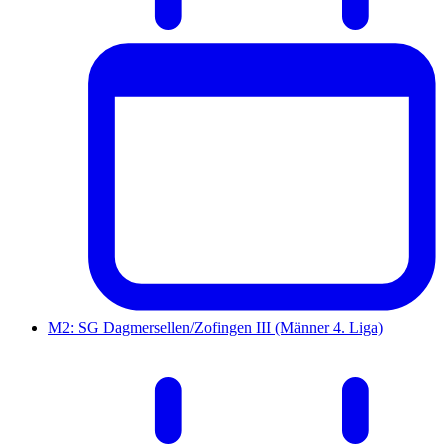
M2: SG Dagmersellen/Zofingen III (Männer 4. Liga)