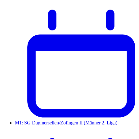
M1: SG Dagmersellen/Zofingen II (Männer 2. Liga)